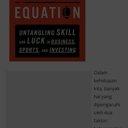
Dalam
kehidupan
kita, banyak
hal yang
dipengaruhi
oleh dua
faktor: