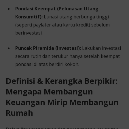
Pondasi Keempat (Pelunasan Utang
Konsumtif):
Lunasi utang berbunga tinggi
(seperti paylater atau kartu kredit) sebelum
berinvestasi.
Puncak Piramida (Investasi):
Lakukan investasi
secara rutin dan terukur hanya setelah keempat
pondasi di atas berdiri kokoh.
Definisi & Kerangka Berpikir:
Mengapa Membangun
Keuangan Mirip Membangun
Rumah