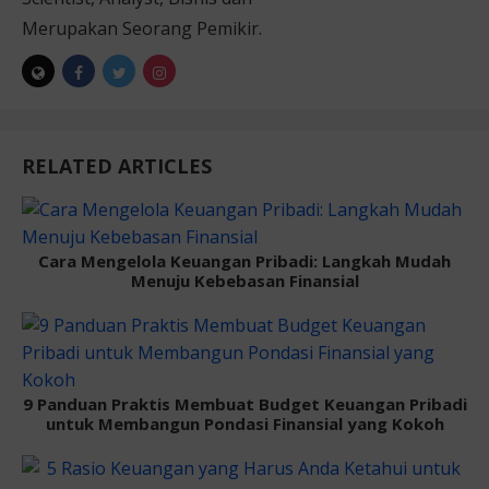
Merupakan Seorang Pemikir.
RELATED ARTICLES
Cara Mengelola Keuangan Pribadi: Langkah Mudah
Menuju Kebebasan Finansial
9 Panduan Praktis Membuat Budget Keuangan Pribadi
untuk Membangun Pondasi Finansial yang Kokoh