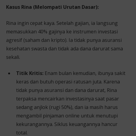
Kasus Rina (Melompati Urutan Dasar):
Rina ingin cepat kaya. Setelah gajian, ia langsung
memasukkan 40% gajinya ke instrumen investasi
agresif (saham dan kripto). Ia tidak punya asuransi
kesehatan swasta dan tidak ada dana darurat sama
sekali.
Titik Kritis:
Enam bulan kemudian, ibunya sakit
keras dan butuh operasi ratusan juta. Karena
tidak punya asuransi dan dana darurat, Rina
terpaksa mencairkan investasinya saat pasar
sedang anjlok (rugi 50%), dan ia masih harus
mengambil pinjaman online untuk menutupi
kekurangannya. Siklus keuangannya hancur
total.