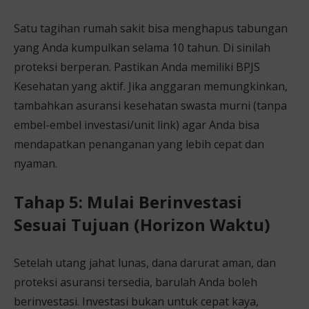
Satu tagihan rumah sakit bisa menghapus tabungan
yang Anda kumpulkan selama 10 tahun. Di sinilah
proteksi berperan. Pastikan Anda memiliki BPJS
Kesehatan yang aktif. Jika anggaran memungkinkan,
tambahkan asuransi kesehatan swasta murni (tanpa
embel-embel investasi/unit link) agar Anda bisa
mendapatkan penanganan yang lebih cepat dan
nyaman.
Tahap 5: Mulai Berinvestasi
Sesuai Tujuan (Horizon Waktu)
Setelah utang jahat lunas, dana darurat aman, dan
proteksi asuransi tersedia, barulah Anda boleh
berinvestasi. Investasi bukan untuk cepat kaya,