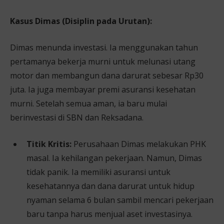
Kasus Dimas (Disiplin pada Urutan):
Dimas menunda investasi. Ia menggunakan tahun
pertamanya bekerja murni untuk melunasi utang
motor dan membangun dana darurat sebesar Rp30
juta. Ia juga membayar premi asuransi kesehatan
murni. Setelah semua aman, ia baru mulai
berinvestasi di SBN dan Reksadana.
Titik Kritis:
Perusahaan Dimas melakukan PHK
masal. Ia kehilangan pekerjaan. Namun, Dimas
tidak panik. Ia memiliki asuransi untuk
kesehatannya dan dana darurat untuk hidup
nyaman selama 6 bulan sambil mencari pekerjaan
baru tanpa harus menjual aset investasinya.