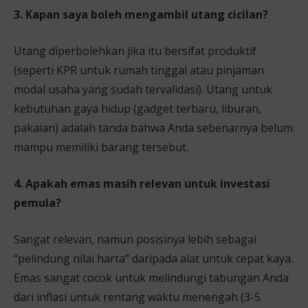
3. Kapan saya boleh mengambil utang cicilan?
Utang diperbolehkan jika itu bersifat produktif
(seperti KPR untuk rumah tinggal atau pinjaman
modal usaha yang sudah tervalidasi). Utang untuk
kebutuhan gaya hidup (gadget terbaru, liburan,
pakaian) adalah tanda bahwa Anda sebenarnya belum
mampu memiliki barang tersebut.
4. Apakah emas masih relevan untuk investasi
pemula?
Sangat relevan, namun posisinya lebih sebagai
“pelindung nilai harta” daripada alat untuk cepat kaya.
Emas sangat cocok untuk melindungi tabungan Anda
dari inflasi untuk rentang waktu menengah (3-5