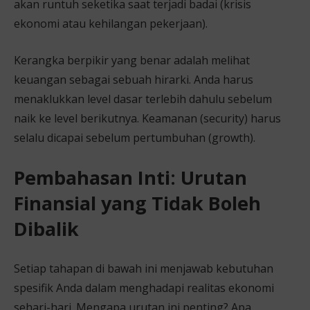
akan runtuh seketika saat terjadi badai (krisis
ekonomi atau kehilangan pekerjaan).
Kerangka berpikir yang benar adalah melihat
keuangan sebagai sebuah hirarki. Anda harus
menaklukkan level dasar terlebih dahulu sebelum
naik ke level berikutnya. Keamanan (security) harus
selalu dicapai sebelum pertumbuhan (growth).
Pembahasan Inti: Urutan
Finansial yang Tidak Boleh
Dibalik
Setiap tahapan di bawah ini menjawab kebutuhan
spesifik Anda dalam menghadapi realitas ekonomi
sehari-hari. Mengapa urutan ini penting? Apa