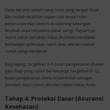
Dana darurat adalah uang tunai yang sangat likuid
dan mudah dicairkan kapan saja tanpa risiko
penurunan nilai (seperti di rekening tabungan
terpisah atau reksadana pasar uang). Tujuannya
murni untuk bertahan hidup jika Anda mendadak
kehilangan pekerjaan, sakit, atau ada kerusakan
rumah yang mendesak.
Bagi lajang, targetkan 3–6 bulan pengeluaran (bukan
gaji). Bagi yang sudah berkeluarga, targetkan 6–12
bulan pengeluaran. Dana ini bertindak sebagai
peredam kejut (
shock absorber
) dalam hidup Anda.
Tahap 4: Proteksi Dasar (Asuransi
Kesehatan)