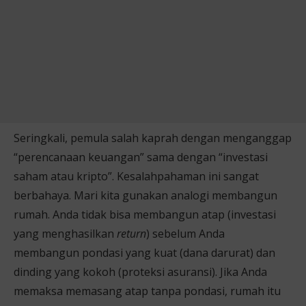
Seringkali, pemula salah kaprah dengan menganggap
“perencanaan keuangan” sama dengan “investasi
saham atau kripto”. Kesalahpahaman ini sangat
berbahaya. Mari kita gunakan analogi membangun
rumah. Anda tidak bisa membangun atap (investasi
yang menghasilkan
return
) sebelum Anda
membangun pondasi yang kuat (dana darurat) dan
dinding yang kokoh (proteksi asuransi). Jika Anda
memaksa memasang atap tanpa pondasi, rumah itu