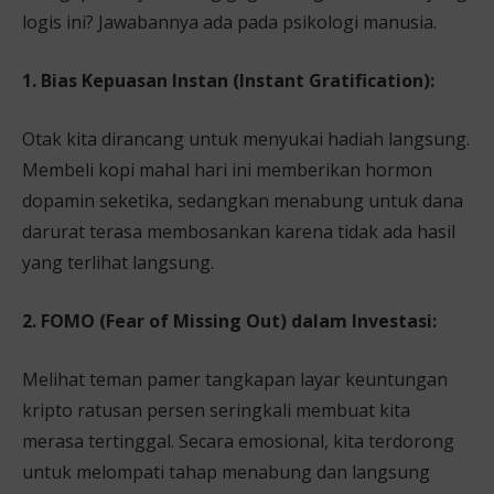
logis ini? Jawabannya ada pada psikologi manusia.
1. Bias Kepuasan Instan (Instant Gratification):
Otak kita dirancang untuk menyukai hadiah langsung.
Membeli kopi mahal hari ini memberikan hormon
dopamin seketika, sedangkan menabung untuk dana
darurat terasa membosankan karena tidak ada hasil
yang terlihat langsung.
2. FOMO (Fear of Missing Out) dalam Investasi:
Melihat teman pamer tangkapan layar keuntungan
kripto ratusan persen seringkali membuat kita
merasa tertinggal. Secara emosional, kita terdorong
untuk melompati tahap menabung dan langsung