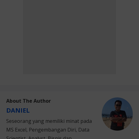
About The Author
DANIEL
Seseorang yang memiliki minat pada
MS Excel, Pengembangan Diri, Data
Scientist, Analyst, Bisnis dan