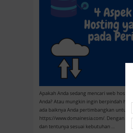
Apakah Anda sedang mencari web hostin
Anda? Atau mungkin ingin berpindah hosti
ada baiknya Anda pertimbangkan untuk m
https://www.domainesia.com/. Dengan beg
dan tentunya sesuai kebutuhan …