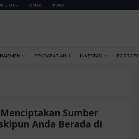
K GRATIS
Kontak
Privacy
urih tentang manajemen bisnis dan ekonomi
 EKONOMI MANAJEMEN
NAJEMEN
PENDAPAT AHLI
INVESTASI
PORTOFO
 Menciptakan Sumber
kipun Anda Berada di