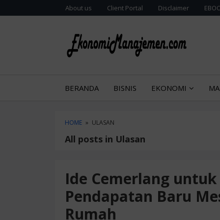
Skip
Skip
About us
Client Portal
Disclaimer
EBOO
to
to
content
blog
sidebar
Sajian g
BLOG
BERANDA
BISNIS
EKONOMI
MA
HOME
»
ULASAN
All posts in Ulasan
Ide Cemerlang untuk
Pendapatan Baru Mes
Rumah