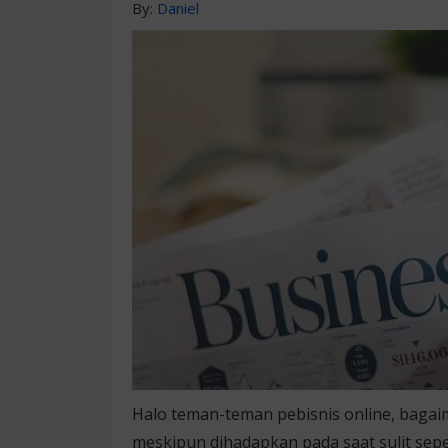
By:
Daniel
Halo teman-teman pebisnis online, bagaim
meskipun dihadapkan pada saat sulit seper