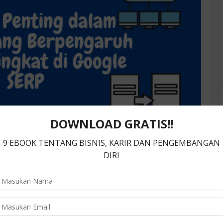
g yang cocok untuk mengembangkan website bisnis
ng yang lebih cepat dan powerfull? Jika demikian,
engecek dan mengetahui lebih jauh pada
itu, Anda bisa menentukan pilihan yang ada disana