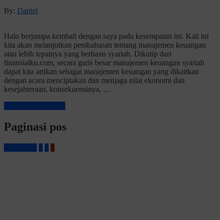
By:
Daniel
Halo berjumpa kembali dengan saya pada kesempatan ini. Kali ini
kita akan melanjutkan pembahasan tentang manajemen keuangan
atau lebih tepatnya yang berbasis syariah. Dikutip dari
finansialku.com, secara garis besar manajemen keuangan syariah
dapat kita artikan sebagai manajemen keuangan yang dikaitkan
dengan acara menciptakan dan menjaga nilai ekonomi dan
kesejahteraan, konsekuensinya, …
Baca Selengkapnya
Paginasi pos
«
Previous
1
2
3