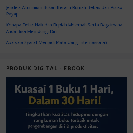
Jendela Aluminium Bukan Berarti Rumah Bebas dari Risiko
Rayap
Kenapa Dolar Naik dan Rupiah Melemah Serta Bagaimana
Anda Bisa Melindungi Diri
Apa saja Syarat Menjadi Mata Uang Internasional?
PRODUK DIGITAL - EBOOK