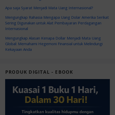
Apa saja Syarat Menjadi Mata Uang Internasional?
Mengungkap Rahasia Mengapa Uang Dolar Amerika Serikat
Sering Digunakan untuk Alat Pembayaran Perdagangan
Internasional
Mengungkap Alasan Kenapa Dollar Menjadi Mata Uang
Global: Memahami Hegemoni Finansial untuk Melindungi
Kekayaan Anda
PRODUK DIGITAL - EBOOK