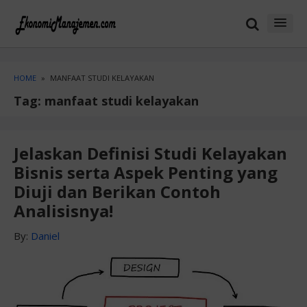
Skip
Skip
to
to
content
blog
sidebar
HOME
»
MANFAAT STUDI KELAYAKAN
Tag:
manfaat studi kelayakan
Jelaskan Definisi Studi Kelayakan
Bisnis serta Aspek Penting yang
Diuji dan Berikan Contoh
Analisisnya!
By:
Daniel