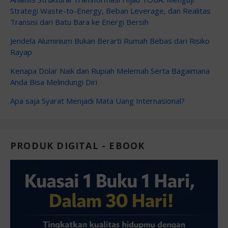
Strategi Waste-to-Energy, Beban Leverage, dan Realitas
Transisi dari Batu Bara ke Energi Bersih
Jendela Aluminium Bukan Berarti Rumah Bebas dari Risiko
Rayap
Kenapa Dolar Naik dan Rupiah Melemah Serta Bagaimana
Anda Bisa Melindungi Diri
Apa saja Syarat Menjadi Mata Uang Internasional?
PRODUK DIGITAL - EBOOK