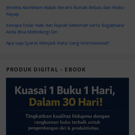
Jendela Aluminium Bukan Berarti Rumah Bebas dari Risiko
Rayap
Kenapa Dolar Naik dan Rupiah Melemah Serta Bagaimana
Anda Bisa Melindungi Diri
Apa saja Syarat Menjadi Mata Uang Internasional?
PRODUK DIGITAL - EBOOK