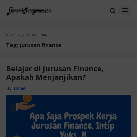
Skip
Skip
to
to
content
blog
sidebar
HOME
»
JURUSAN FINANCE
Tag:
jurusan finance
Belajar di Jurusan Finance,
Apakah Menjanjikan?
By:
Daniel