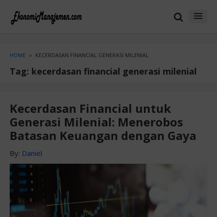
Skip
Skip
to
to
content
blog
sidebar
HOME
»
KECERDASAN FINANCIAL GENERASI MILENIAL
Tag:
kecerdasan financial generasi milenial
Kecerdasan Financial untuk
Generasi Milenial: Menerobos
Batasan Keuangan dengan Gaya
By:
Daniel