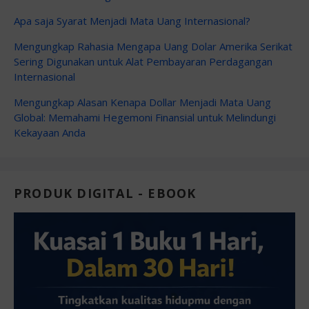
Apa saja Syarat Menjadi Mata Uang Internasional?
Mengungkap Rahasia Mengapa Uang Dolar Amerika Serikat
Sering Digunakan untuk Alat Pembayaran Perdagangan
Internasional
Mengungkap Alasan Kenapa Dollar Menjadi Mata Uang
Global: Memahami Hegemoni Finansial untuk Melindungi
Kekayaan Anda
PRODUK DIGITAL - EBOOK