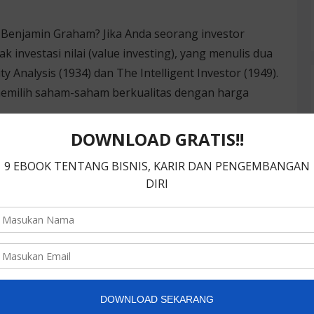
enjamin Graham? Jika Anda seorang investor
 investasi nilai (value investing), yang menulis dua
ty Analysis (1934) dan The Intelligent Investor (1949).
emilih saham-saham berkualitas dengan harga