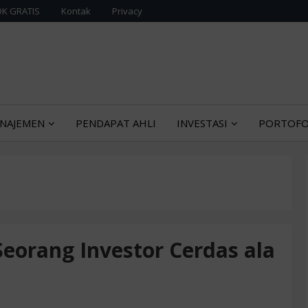
K GRATIS
Kontak
Privacy
tentang manajemen bisnis dan ekonomi
KONOMI MANAJEMEN
NAJEMEN
PENDAPAT AHLI
INVESTASI
PORTOFO
eorang Investor Cerdas ala