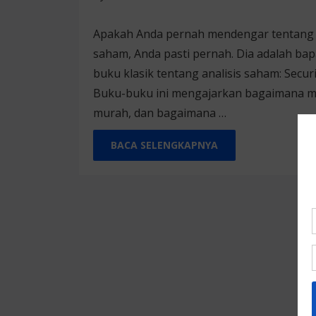
Apakah Anda pernah mendengar tentang B
saham, Anda pasti pernah. Dia adalah bapak
buku klasik tentang analisis saham: Securi
Buku-buku ini mengajarkan bagaimana m
murah, dan bagaimana …
BACA SELENGKAPNYA