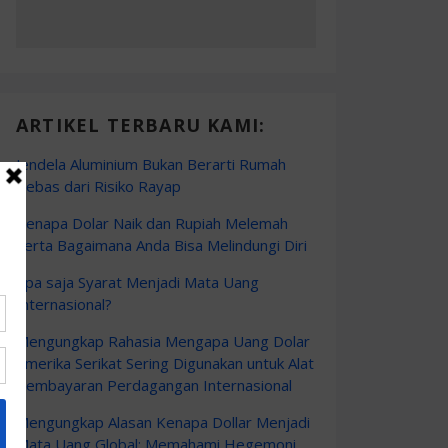
ARTIKEL TERBARU KAMI:
Jendela Aluminium Bukan Berarti Rumah
Bebas dari Risiko Rayap
Kenapa Dolar Naik dan Rupiah Melemah
Serta Bagaimana Anda Bisa Melindungi Diri
Apa saja Syarat Menjadi Mata Uang
Internasional?
Mengungkap Rahasia Mengapa Uang Dolar
Amerika Serikat Sering Digunakan untuk Alat
Pembayaran Perdagangan Internasional
Mengungkap Alasan Kenapa Dollar Menjadi
Mata Uang Global: Memahami Hegemoni