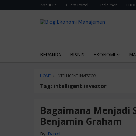
Skip
Skip
About us
Client Portal
Disclaimer
EBOO
to
to
content
blog
Sajian gurih 
BLOG E
sidebar
BERANDA
BISNIS
EKONOMI
MA
HOME
»
INTELLIGENT INVESTOR
Tag:
intelligent investor
Bagaimana Menjadi S
Benjamin Graham
By:
Daniel