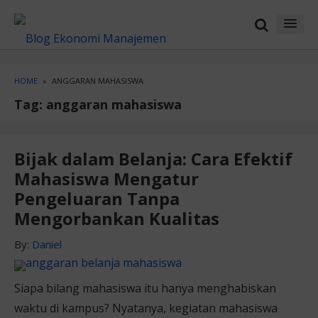
Skip
Skip
to
to
content
blog
sidebar
HOME
»
ANGGARAN MAHASISWA
Tag:
anggaran mahasiswa
Bijak dalam Belanja: Cara Efektif
Mahasiswa Mengatur
Pengeluaran Tanpa
Mengorbankan Kualitas
By:
Daniel
Siapa bilang mahasiswa itu hanya menghabiskan
waktu di kampus? Nyatanya, kegiatan mahasiswa