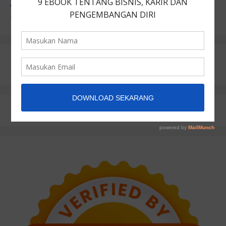
Global: Memahami Hegemoni Finansial untuk Melindungi
Kekayaan Anda
PRODUK DIGITAL - EBOOK