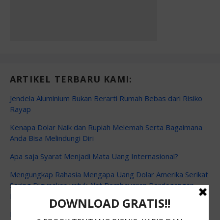
ARTIKEL TERBARU KAMI:
Jendela Aluminium Bukan Berarti Rumah Bebas dari Risiko
Rayap
Kenapa Dolar Naik dan Rupiah Melemah Serta Bagaimana
Anda Bisa Melindungi Diri
Apa saja Syarat Menjadi Mata Uang Internasional?
Mengungkap Rahasia Mengapa Uang Dolar Amerika Serikat
Sering Digunakan untuk Alat Pembayaran Perdagangan
Internasional
Mengungkap Alasan Kenapa Dollar Menjadi Mata Uang