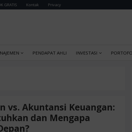
K GRATIS
Kontak
Privacy
tentang manajemen bisnis dan ekonomi
KONOMI MANAJEMEN
NAJEMEN
PENDAPAT AHLI
INVESTASI
PORTOFO
 vs. Akuntansi Keuangan:
tuhkan dan Mengapa
 Depan?