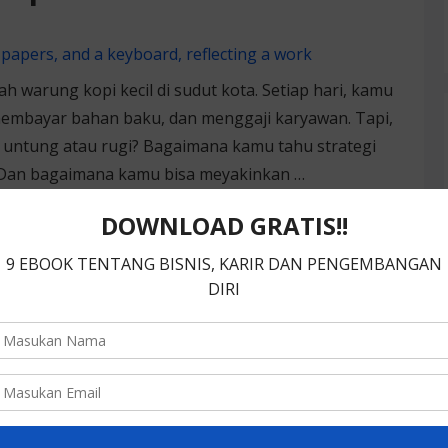
warung kopi kecil di sudut kota. Setiap hari, kamu
embayar bahan baku, dan menggaji karyawan. Tapi,
ntung atau rugi? Bagaimana kamu tahu strategi
 Dan bagaimana kamu bisa meyakinkan …
 Akuntansi Keuangan dan
l