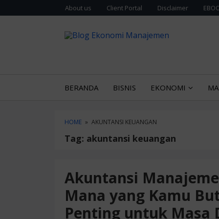
Skip
Skip
About us
Client Portal
Disclaimer
EBOO
to
to
content
blog
Sajian gurih 
BLOG E
sidebar
BERANDA
BISNIS
EKONOMI
MA
HOME
»
AKUNTANSI KEUANGAN
Tag:
akuntansi keuangan
Akuntansi Manajemen
Mana yang Kamu Bu
Penting untuk Masa