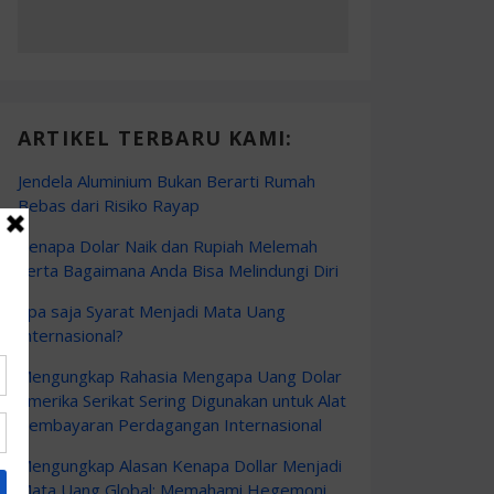
ARTIKEL TERBARU KAMI:
Jendela Aluminium Bukan Berarti Rumah
Bebas dari Risiko Rayap
Kenapa Dolar Naik dan Rupiah Melemah
Serta Bagaimana Anda Bisa Melindungi Diri
Apa saja Syarat Menjadi Mata Uang
Internasional?
Mengungkap Rahasia Mengapa Uang Dolar
Amerika Serikat Sering Digunakan untuk Alat
Pembayaran Perdagangan Internasional
Mengungkap Alasan Kenapa Dollar Menjadi
Mata Uang Global: Memahami Hegemoni