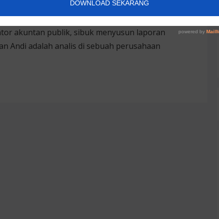
ut Jakarta, dua sahabat lama—Nina dan Andi—bertemu
a lulusan akuntansi, tapi kini hidup mereka berjalan
ntor akuntan publik, sibuk menyusun laporan
an Andi adalah analis di sebuah perusahaan