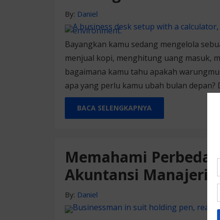
By:
Daniel
Bayangkan kamu sedang mengelola sebuah 
menjual kopi, menghitung uang masuk, m
bagaimana kamu tahu apakah warungmu u
apa yang perlu kamu ubah bulan depan?
BACA SELENGKAPNYA
Memahami Perbedaan
Akuntansi Manajeria
By:
Daniel