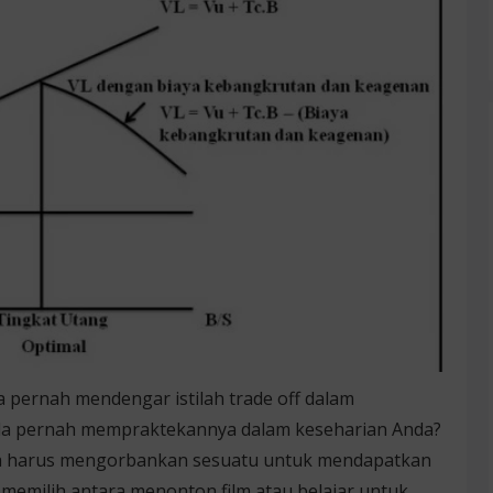
a pernah mendengar istilah trade off dalam
nda pernah mempraktekannya dalam keseharian Anda?
Anda harus mengorbankan sesuatu untuk mendapatkan
 memilih antara menonton film atau belajar untuk …