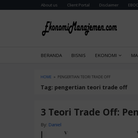
Skip
Skip
About us
Client Portal
Disclaimer
EBOO
to
to
content
blog
sidebar
Sajian g
BLO
BERANDA
BISNIS
EKONOMI
MA
HOME
»
PENGERTIAN TEORI TRADE OFF
Tag:
pengertian teori trade off
3 Teori Trade Off: Pe
By:
Daniel