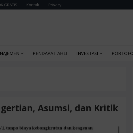
K GRATIS
Kontak
Privacy
urih tentang manajemen bisnis dan ekonomi
G EKONOMI MANAJEMEN
NAJEMEN
PENDAPAT AHLI
INVESTASI
PORTOFO
ngertian, Asumsi, dan Kritik